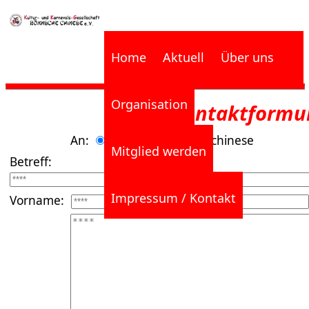
Home
Aktuell
Über uns
Organisation
Kontaktformu
An:
info(a)boennsche chinese
Mitglied werden
Betreff:
Impressum / Kontakt
Vorname: